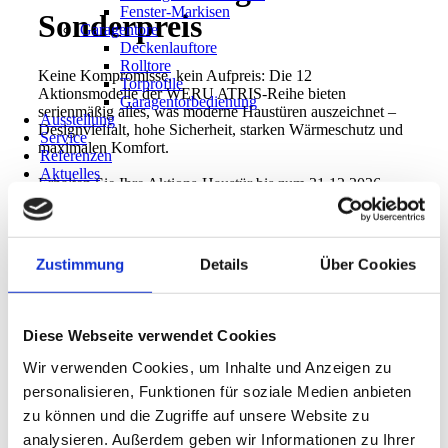
Fenster-Markisen
Sonderpreis
Garagentore
Deckenlauftore
Rolltore
Keine Kompromisse, kein Aufpreis: Die 12
Torprofile
Aktionsmodelle der
WERU ATRIS-Reihe
bieten
Garagentorbedienung
serienmäßig alles, was moderne Haustüren auszeichnet –
Ausstellung
Designvielfalt, hohe Sicherheit, starken Wärmeschutz und
Service
maximalen Komfort.
Referenzen
Aktuelles
Erhalten Sie Ihre Aktions-Haustür
bis zum 31.12.2026
Kontakt
zum Einstiegspreis ab 3625 € inkl. MwSt.
*
Karriere
Aktionen %
Jetzt informieren und Wunschtür sichern!
Zustimmung
Details
Über Cookies
07132 / 37573
Kontaktieren Sie uns
Diese Webseite verwendet Cookies
Weitere Produktinformationen
Wir verwenden Cookies, um Inhalte und Anzeigen zu
zu unserem Lieferanten
personalisieren, Funktionen für soziale Medien anbieten
zu können und die Zugriffe auf unsere Website zu
*
Aktionsbedingungen: Aktionsrabatte gelten nur im
analysieren. Außerdem geben wir Informationen zu Ihrer