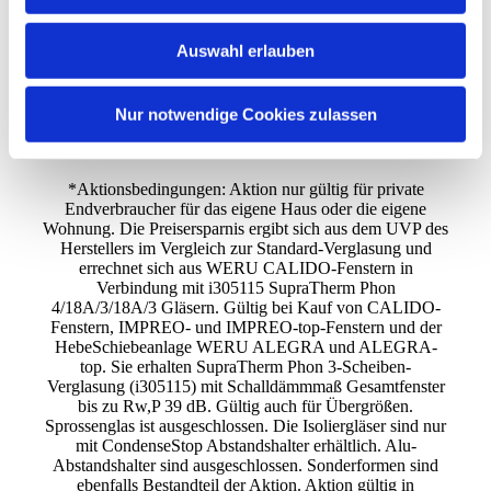
07132 / 37573
Auswahl erlauben
Kontaktieren Sie uns
Weitere Produktinformationen
Nur notwendige Cookies zulassen
zu unserem Lieferanten
*
Aktionsbedingungen: Aktion nur gültig für private
Endverbraucher für das eigene Haus oder die eigene
Wohnung. Die Preisersparnis ergibt sich aus dem UVP des
Herstellers im Vergleich zur Standard-Verglasung und
errechnet sich aus WERU CALIDO-Fenstern in
Verbindung mit i305115 SupraTherm Phon
4/18A/3/18A/3 Gläsern. Gültig bei Kauf von CALIDO-
Fenstern, IMPREO- und IMPREO-top-Fenstern und der
HebeSchiebeanlage WERU ALEGRA und ALEGRA-
top. Sie erhalten SupraTherm Phon 3-Scheiben-
Verglasung (i305115) mit Schalldämmmaß Gesamtfenster
bis zu Rw,P 39 dB. Gültig auch für Übergrößen.
Sprossenglas ist ausgeschlossen. Die Isoliergläser sind nur
mit CondenseStop Abstandshalter erhältlich. Alu-
Abstandshalter sind ausgeschlossen. Sonderformen sind
ebenfalls Bestandteil der Aktion. Aktion gültig in