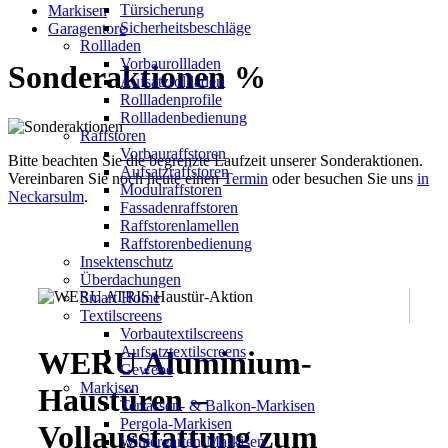
Türsicherung
Markisen
Sicherheitsbeschläge
Garagentore
Rollladen
Vorbaurollladen
Sonderaktionen %
Aufsatzrollladen
Rollladenprofile
Rollladenbedienung
Raffstoren
Vorbauraffstoren
Bitte beachten Sie die begrenzte Laufzeit unserer Sonderaktionen.
Aufsatzraffstoren
Vereinbaren Sie noch heute einen
Termin
oder besuchen Sie uns
in
Modulraffstoren
Neckarsulm
.
Fassadenraffstoren
Raffstorenlamellen
Raffstorenbedienung
Insektenschutz
Überdachungen
Smart Home
Textilscreens
Vorbautextilscreens
Aufsatztextilscreens
WERU Aluminium-
Gewebe
Markisen
Haustüren –
Terrassen- & Balkon-Markisen
Pergola-Markisen
Vollausstattung zum
Wintergarten-Markisen