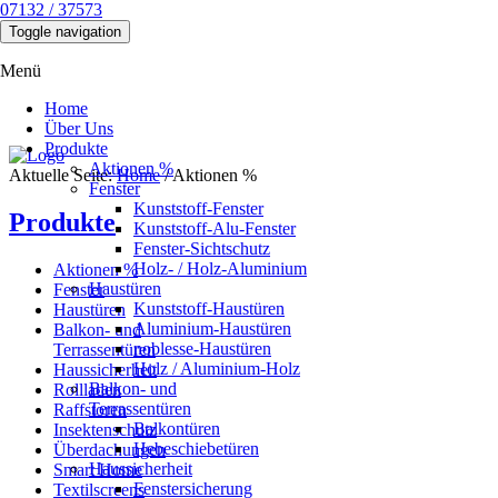
07132 / 37573
.
Toggle navigation
Menü
Home
Über Uns
Produkte
Aktionen %
Aktuelle Seite:
Home
/
Aktionen %
Fenster
Kunststoff-Fenster
Produkte
Kunststoff-Alu-Fenster
Fenster-Sichtschutz
Holz- / Holz-Aluminium
Aktionen %
Haustüren
Fenster
Kunststoff-Haustüren
Haustüren
Aluminium-Haustüren
Balkon- und
noblesse-Haustüren
Terrassentüren
Holz / Aluminium-Holz
Haussicherheit
Balkon- und
Rollladen
Terrassentüren
Raffstoren
Balkontüren
Insektenschutz
Hebeschiebetüren
Überdachungen
Haussicherheit
Smart Home
Fenstersicherung
Textilscreens